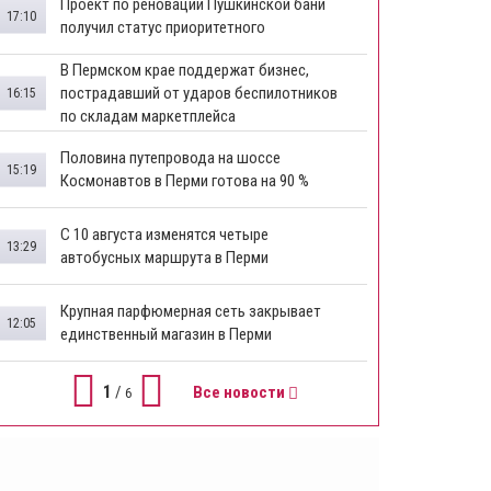
​Проект по реновации Пушкинской бани
17:10
получил статус приоритетного
​В Пермском крае поддержат бизнес,
пострадавший от ударов беспилотников
16:15
по складам маркетплейса
​Половина путепровода на шоссе
15:19
Космонавтов в Перми готова на 90 %
​С 10 августа изменятся четыре
13:29
автобусных маршрута в Перми
​Крупная парфюмерная сеть закрывает
12:05
единственный магазин в Перми
1
/
Все новости
6