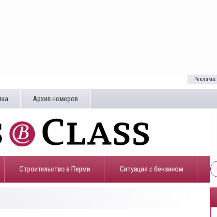
Реклама:
лка
Архив номеров
Строительство в Перми
​Ситуация с бензином