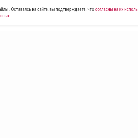
лы . Оставаясь на сайте, вы подтверждаете, что
согласны на их испол
анных