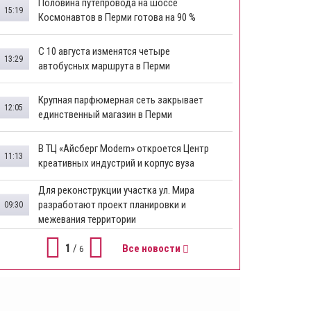
​Половина путепровода на шоссе
15:19
Космонавтов в Перми готова на 90 %
​С 10 августа изменятся четыре
13:29
автобусных маршрута в Перми
​Крупная парфюмерная сеть закрывает
12:05
единственный магазин в Перми
​В ТЦ «Айсберг Modern» откроется Центр
11:13
креативных индустрий и корпус вуза
Для реконструкции участка ул. Мира
разработают проект планировки и
09:30
межевания территории
1
/
Все новости
6