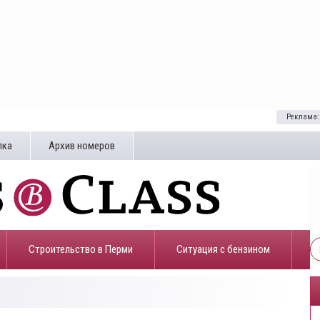
Реклама:
лка
Архив номеров
Строительство в Перми
​Ситуация с бензином