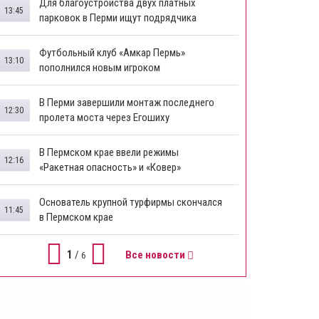
Для благоустройства двух платных
13:45
парковок в Перми ищут подрядчика
Футбольный клуб «Амкар Пермь»
13:10
пополнился новым игроком
В Перми завершили монтаж последнего
12:30
пролета моста через Егошиху
В Пермском крае ввели режимы
12:16
«Ракетная опасность» и «Ковер»
Основатель крупной турфирмы скончался
11:45
в Пермском крае
1
/
Все новости
6