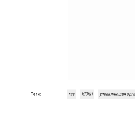
Теги:
газ
ИГЖН
управляющая орг