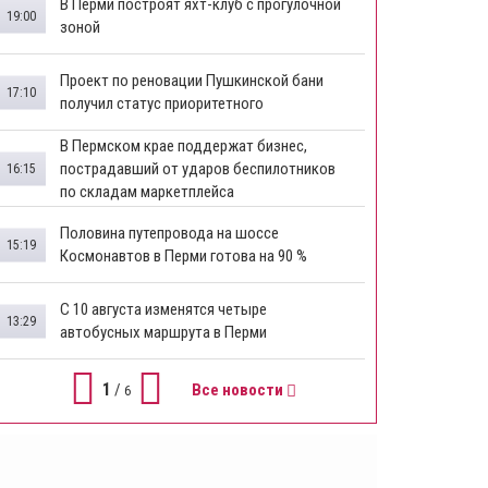
В Перми построят яхт-клуб с прогулочной
19:00
зоной
​Проект по реновации Пушкинской бани
17:10
получил статус приоритетного
​В Пермском крае поддержат бизнес,
пострадавший от ударов беспилотников
16:15
по складам маркетплейса
​Половина путепровода на шоссе
15:19
Космонавтов в Перми готова на 90 %
​С 10 августа изменятся четыре
13:29
автобусных маршрута в Перми
1
/
Все новости
6