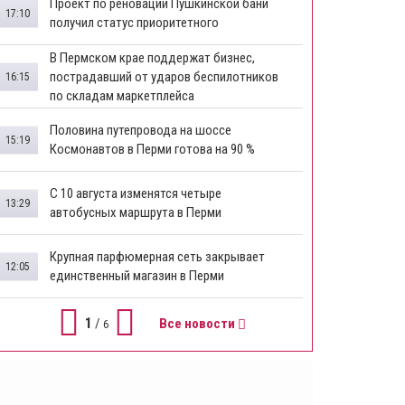
​Проект по реновации Пушкинской бани
17:10
получил статус приоритетного
​В Пермском крае поддержат бизнес,
пострадавший от ударов беспилотников
16:15
по складам маркетплейса
​Половина путепровода на шоссе
15:19
Космонавтов в Перми готова на 90 %
​С 10 августа изменятся четыре
13:29
автобусных маршрута в Перми
​Крупная парфюмерная сеть закрывает
12:05
единственный магазин в Перми
1
/
Все новости
6