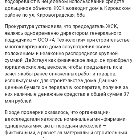
подозревают в нецелевом использовании средств
дольщиков объекта. ЖСК возводит дом в Кировском
районе по ул. Кировоградская, 68а.
Прокуратура установила, что председатель ЖСК,
являясь одновременно директором генерального
подрядчика — ООО «А-Технология» при строительстве
многоквартирного дома злоупотребил своим
положением и незаконно распорядился крупной
суммой.
Действуя как физическое лицо, он приобрел у
юридических лиц векселя, чтобы предъявить их в
зачет якобы ранее оплаченных работ и товаров,
используемых для строительства дома. Данные
ценные бумаги он передал в кооператив, получив за
них наличные денежные средства в общей сумме 37
млн рублей.
В ходе проверки оказалось, что организации-
векселедатели являлись номинальными «фирмами-
однодневками», акты передачи векселей —
фиктивными, а расчет за материалы и строительный