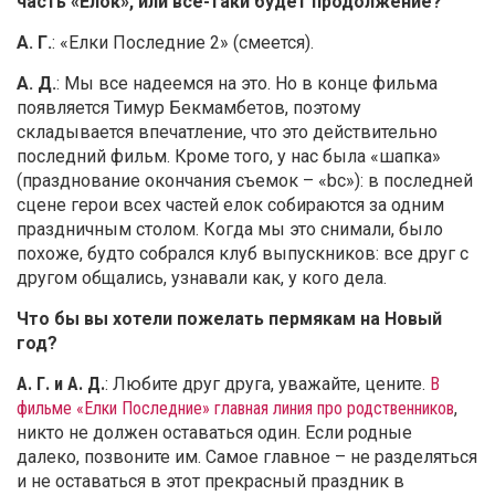
часть «Елок», или все-таки будет продолжение?
А. Г.
: «Елки Последние 2» (смеется).
А. Д.
: Мы все надеемся на это. Но в конце фильма
появляется Тимур Бекмамбетов, поэтому
складывается впечатление, что это действительно
последний фильм. Кроме того, у нас была «шапка»
(празднование окончания съемок – «bc»): в последней
сцене герои всех частей елок собираются за одним
праздничным столом. Когда мы это снимали, было
похоже, будто собрался клуб выпускников: все друг с
другом общались, узнавали как, у кого дела.
Что бы вы хотели пожелать пермякам на Новый
год?
А. Г. и А. Д.
: Любите друг друга, уважайте, цените.
В
фильме «Елки Последние» главная линия про родственников
,
никто не должен оставаться один. Если родные
далеко, позвоните им. Самое главное – не разделяться
и не оставаться в этот прекрасный праздник в