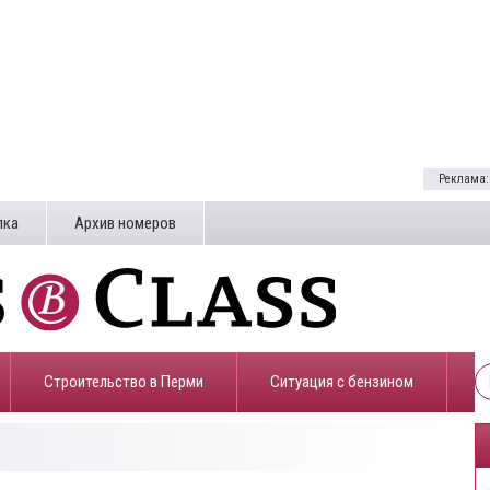
Реклама:
лка
Архив номеров
Строительство в Перми
​Ситуация с бензином