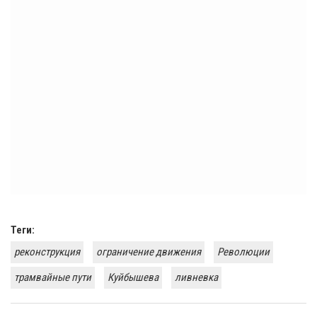
Теги:
реконструкция
ограничение движения
Революции
трамвайные пути
Куйбышева
ливневка