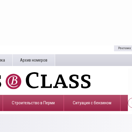
Реклама:
лка
Архив номеров
Строительство в Перми
​Ситуация с бензином