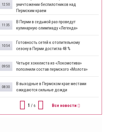
уничтожении беспилотников над
12:50
Пермским краем
В Перми в седьмой раз проведут
11:35
кулинарную олимпиаду «Легенда»
Готовность сетей к отопительному
10:54
сезону в Перми достигла 48 %
Четыре хоккеиста из «Локомотива»
09:50
пополнили состав пермского «Молота»
В выходные в Пермском крае местами
08:30
ожидаются сильные дожди
1
/
Все новости
6