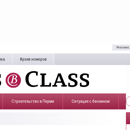
Реклама:
лка
Архив номеров
Строительство в Перми
​Ситуация с бензином