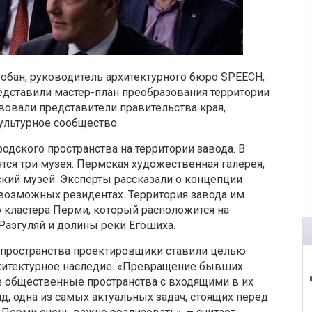
обан
,
р
уководитель архитектурного бюро
SPEECH
,
редставили мастер-план
преобразования
территории
твовали представители правительства края,
ультурное сообщество.
одского пространства на территории завода. В
ятся
три
музея: Пермская художественная галерея,
кий музей. Эксперты рассказали о концепции
 возможных резидентах. Территория завода им.
 кластера Перми, который расположится на
Разгуляй и долины реки Егошиха.
 пространства проектировщики ставили целью
хитектурное наследие. «Превращение бывших
общественные пространства с входящими в их
д, одна из самых актуальных задач, стоящих перед