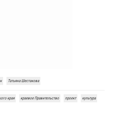
н
Татьяна Шестакова
ого края
краевое Правительство
проект
культура