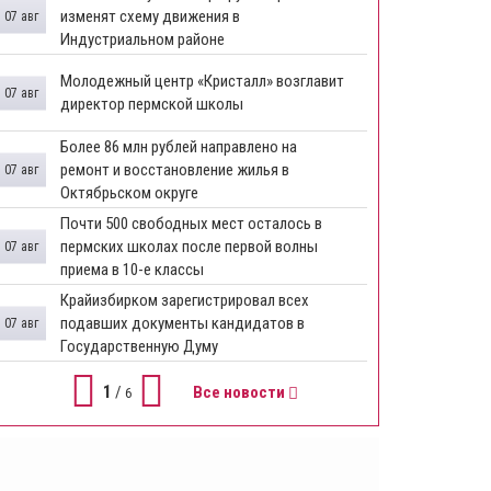
изменят схему движения в
07 авг
Индустриальном районе
Молодежный центр «Кристалл» возглавит
07 авг
директор пермской школы
Более 86 млн рублей направлено на
ремонт и восстановление жилья в
07 авг
Октябрьском округе
Почти 500 свободных мест осталось в
пермских школах после первой волны
07 авг
приема в 10-е классы
Крайизбирком зарегистрировал всех
подавших документы кандидатов в
07 авг
Государственную Думу
1
/
Все новости
6