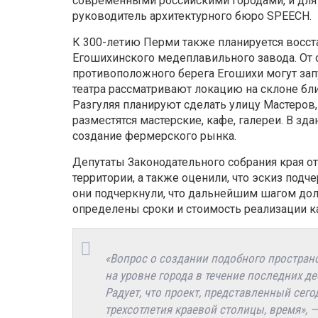
современными российскими городами, и для 
руководитель архитектурного бюро SPEECH.
К 300-летию Перми также планируется восст
Егошихинского
медеплавильного завода. От о
противоположного берега
Егошихи
могут зап
театра рассматривают локацию на
склоне бли
Разгуляя
планируют сделать улицу Мастеров,
разместятся мастерские, кафе, галереи. В з
создание фермерского рынка.
Депутаты Законодательного собрания края 
территории, а также оценили, что эскиз подч
они
подчеркнули, что
дальнейшим шагом
дол
определены сроки и стоимость реализации к
«Вопрос о создании подобного пространс
на уровне города в течение последних де
Радует, что проект, представленный
сего
трехсотлетия краевой столицы, время»,