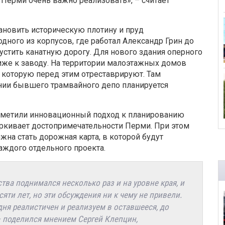
Перми очень важно реализовать», – считает
ановить историческую плотину и пруд
дного из корпусов, где работал Александр Грин до
устить канатную дорогу. Для нового здания оперного
же к заводу. На территории малоэтажных домов
 которую перед этим отреставрируют. Там
дании бывшего трамвайного депо планируется
отметили инновационный подход к планированию
еркивает
достопримечательности
Перми. При этом
жна стать
дорожная карта, в которой будут
аждого отдельного проекта.
тва поднимался несколько раз и на уровне края, и
сяти лет, но эти обсуждения ни к чему не привели.
дня реалистичен
и реализуем в оставшееся, до
 — поделился мнением
Сергей
Клепцин
,