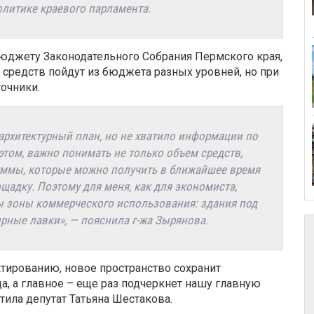
политике
краевого парламента.
бюджету Законодательного Собрания Пермского края
,
ы
средств п
ойдут из бюджета разных уровней, но при
очники.
архитектурный план, но не хватило информации по
 этом, важно понимать не только
объем
средств,
уммы
, которые можно получить в ближайшее время
щадку. Поэтому для меня, как для экономиста,
ы зоны коммерческого использования: здания под
ирные лавки», — пояснила г-жа Зырянова.
тированию, новое пространство сохранит
а, а главное – еще раз подчеркнет нашу главную
етила
депутат Татьяна Шестакова.