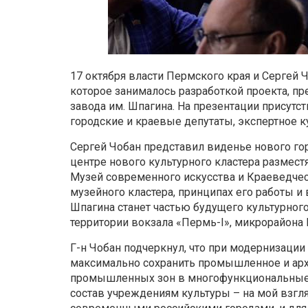
17 октября власти Пермского края и
Сергей
Ч
которое занималось разработкой проекта, п
завода им. Шпагина
. На презентации присутс
городские и краевые депутаты, экспертное к
Сергей
Чобан
представил виденье нового гор
центре нового культурного кластера
размест
Музей современного искусства и Краеведчес
музейного кластера, принципах его работы и
Шпагина станет частью будущего культурного
территории вокзала «Пермь-I», микрорайона 
Г-н
Чобан
подчеркнул, что при модернизации
максимально сохранить промышленное и ар
промышленных зон в многофункциональные 
состав учреждениям культуры – на мой взгля