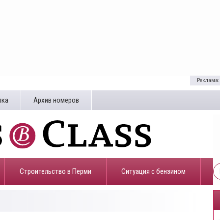
Реклама:
лка
Архив номеров
Строительство в Перми
​Ситуация с бензином