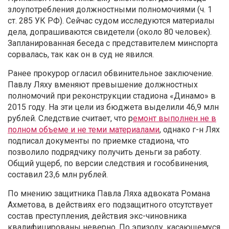
злоупотребления должностными полномочиями (ч. 1
ст. 285 УК РФ). Сейчас судом исследуются материалы
дела, допрашиваются свидетели (около 80 человек).
Запланированная беседа с представителем минспорта
сорвалась, так как он в суд не явился.
Ранее прокурор огласил обвинительное заключение.
Павлу Ляху вменяют превышение должностных
полномочий при реконструкции стадиона «Динамо» в
2015 году. На эти цели из бюджета выделили 46,9 млн
рублей. Следствие считает, что р
емонт выполнен не в
полном объеме и не теми материалами
, однако г-н Лях
подписал документы по приемке стадиона, что
позволило подрядчику получить деньги за работу.
Общий ущерб, по версии следствия и гособвинения,
составил 23,6 млн рублей.
По мнению защитника Павла Ляха адвоката Романа
Ахметова, в действиях его подзащитного отсутствует
состав преступления, действия экс-чиновника
квалифицированы неверно. По эпизоду, касающемуся