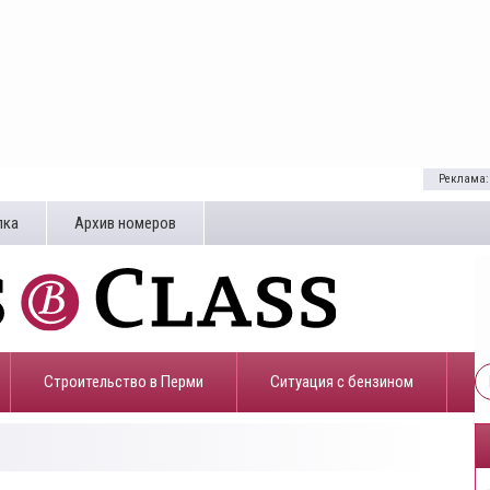
Реклама:
лка
Архив номеров
Строительство в Перми
​Ситуация с бензином