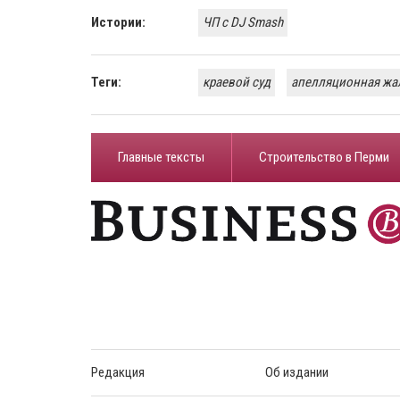
Истории:
ЧП с DJ Smash
Теги:
краевой суд
апелляционная жа
Главные тексты
Строительство в Перми
Редакция
Об издании