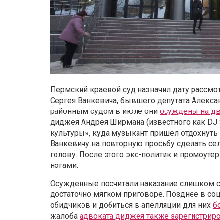
Пермский краевой суд назначил дату рассм
Сергея Ванкевича, бывшего депутата Алекса
районным судом в июле они
осуждены на дв
диджея Андрея Ширмана (известного как DJ
культуры», куда музыкант пришел отдохнуть 
Ванкевичу на повторную просьбу сделать сел
голову. После этого экс-политик и промоут
ногами.
Осужденные посчитали наказание слишком ст
достаточно мягком приговоре. Позднее в со
обидчиков и добиться в апелляции для них
б
жалоба
адвоката диджея также зарегистриро