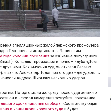
отрения апелляционных жалоб пермского промоутера
ндра Телепнева и их адвокатов. Ленинским
а года колонии-поселения
за избиение популярного
 Smash). Конфликт произошел в ночном клубе «Дом
с друзьями. Как выяснил суд, он отказал Сергею
фи, за что Александр Телепнев его дважды ударил в
ер нанесли Андрею Ширману несколько ударов
рогим. Потерпевший же сразу после суда заявил о
цсети он высказал намерения усугубить положение
ольшего срока лишения свободы.
Соответствующая
вана в канцелярии краевого суда
и будет