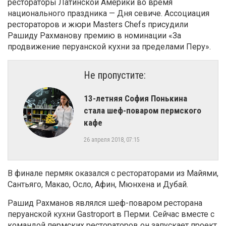
рестораторы Латинской Америки во время
национального праздника — Дня севиче. Ассоциация
рестораторов и жюри Masters Chefs присудили
Рашиду Рахманову премию в номинации «За
продвижение перуанской кухни за пределами Перу».
Не пропустите:
13-летняя София Понькина
стала шеф-поваром пермского
кафе
26 апреля 2018, 07:15
В финале пермяк оказался с рестораторами из Майями,
Сантьяго, Макао, Осло, Афин, Мюнхена и Дубай.
Рашид Рахманов являлся шеф-поваром ресторана
перуанской кухни Gastroport в Перми. Сейчас вместе с
командой пермских рестораторов он запускает проект,