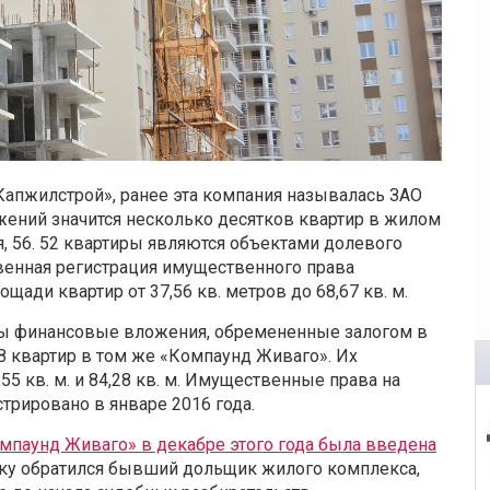
апжилстрой», ранее эта компания называлась ЗАО
жений значится несколько десятков квартир в жилом
, 56. 52 квартиры являются объектами долевого
твенная регистрация имущественного права
щади квартир от 37,56 кв. метров до 68,67 кв. м.
ены финансовые вложения, обремененные залогом в
8 квартир в том же «Компаунд Живаго». Их
5 кв. м. и 84,28 кв. м. Имущественные права на
трировано в январе 2016 года.
мпаунд Живаго» в декабре этого года была введена
ику обратился бывший дольщик жилого комплекса,