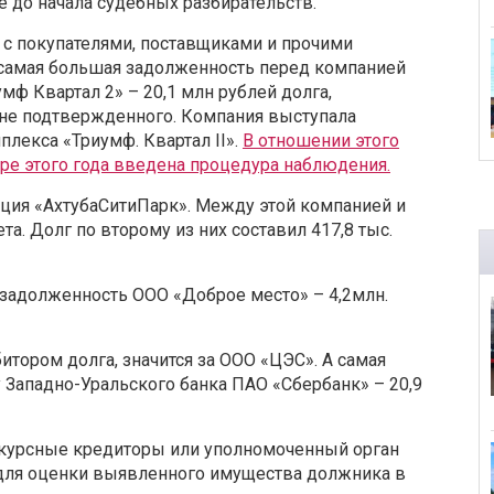
 до начала судебных разбирательств.
с покупателями, поставщиками и прочими
 самая большая задолженность перед компанией
ф Квартал 2» – 20,1 млн рублей долга,
 не подтвержденного. Компания выступала
лекса «Триумф. Квартал II».
В отношении этого
ре этого года введена процедура наблюдения.
ация «АхтубаСитиПарк». Между этой компанией и
. Долг по второму из них составил 417,8 тыс.
задолженность ООО «Доброе место» – 4,2млн.
итором долга, значится за ООО «ЦЭС». А самая
Западно-Уральского банка ПАО «Сбербанк» – 20,9
курсные кредиторы или уполномоченный орган
для оценки выявленного имущества должника в