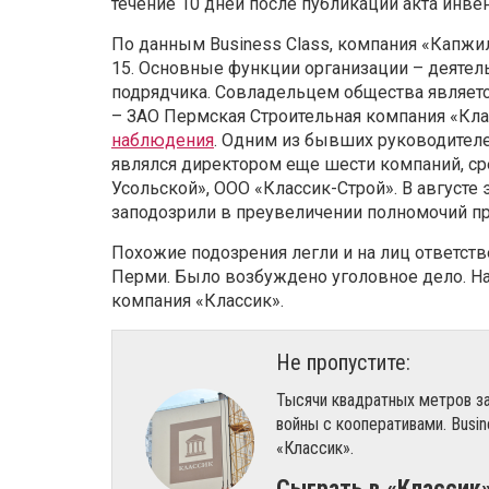
течение 10 дней после публикации акта инве
По данным Business Class, компания «Капжил
15. Основные функции организации – деятел
подрядчика. Совладельцем общества являетс
– ЗАО Пермская Строительная компания «Кла
наблюдения
. Одним из бывших руководител
являлся директором еще шести компаний, сре
Усольской», ООО «Классик-Строй». В августе 
заподозрили в преувеличении полномочий пр
Похожие подозрения легли и на лиц ответст
Перми. Было возбуждено уголовное дело. Н
компания «Классик».
Не пропустите:
Тысячи квадратных метров з
войны с кооперативами. Busi
«Классик».
Сыграть в «Классик