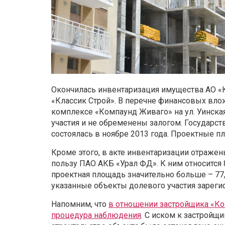
Окончилась инвентаризация имущества АО «К
«Классик Строй». В перечне финансовых вло
комплексе «Компаунд Живаго» на ул. Уинская
участия и не обременены залогом. Государс
состоялась в ноябре 2013 года. Проектные пло
Кроме этого, в акте инвентаризации отраж
пользу ПАО АКБ «Урал ФД». К ним относится 
проектная площадь значительно больше – 77,5
указанные объекты долевого участия зарегис
Напомним, что
в отношении застройщика «Ко
процедура наблюдения
. С иском к застройщ