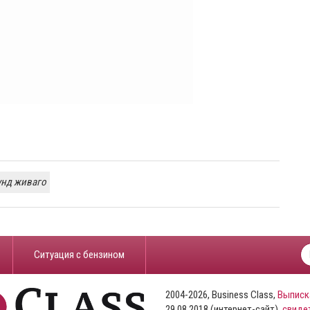
нд живаго
​Ситуация с бензином
2004-2026, Business Class,
Выписк
29.08.2018 (интернет-сайт),
свиде