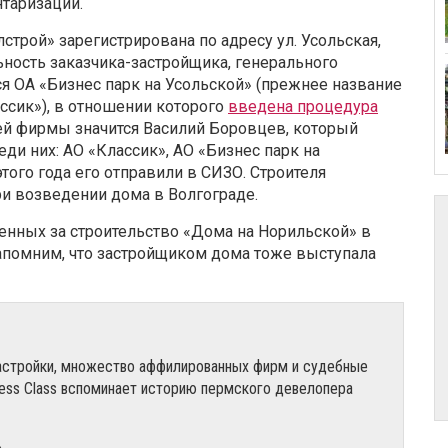
нтаризации.
строй» зарегистрирована по адресу ул. Усольская,
ьность заказчика-застройщика, генерального
я ОА «Бизнес парк на Усольской» (прежнее название
ссик»), в отношении которого
введена процедура
ей фирмы значится Василий Боровцев, который
ди них: АО «Классик», АО «Бизнес парк на
этого года его отправили в СИЗО. Строителя
и возведении дома в Волгограде.
венных за строительство «Дома на Норильской» в
апомним, что застройщиком дома тоже выступала
астройки, множество аффилированных фирм и судебные
ness Class вспоминает историю пермского девелопера
»