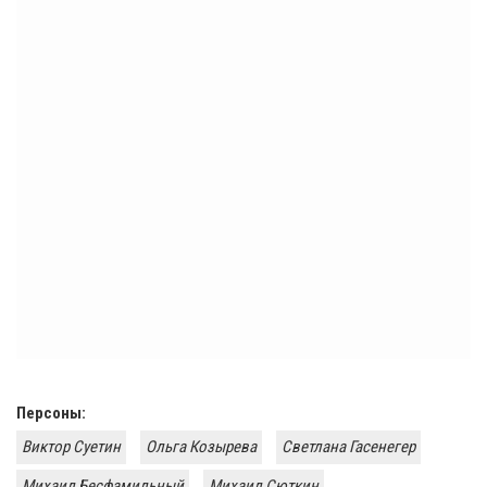
Персоны:
Виктор Суетин
Ольга Козырева
Светлана Гасенегер
Михаил Бесфамильный
Михаил Сюткин