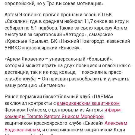
европейский, но у Трэ высокая мотивация».
Артем Яковенко провел прошлый сезон в ПБК
«Сахалин», где в среднем набирал 11,7 очков за игру и
собирал по 6,1 подбора. Также за свою карьеру Артем
выступал за саратовский «Автодор», самарские
«Красные Крылья», БК «Нижний Новгород», казанский
УНИКС и красноярский «Енисей».
«Артем Яковенко – универсальный «большой»,
который может играть на двух позициях и опасен как с
дистанции, так и из-под кольца, – пояснили в пресс-
службе клуба. – Он призван разнообразить и улучшить
нашу ротацию «бигменов».
Ранее пермский баскетбольный клуб «ПАРМА»
заключил контракты с
американским защитником
Фрэнком Гейнсом, с центровым из Анголы
и фарм-
команды Toronto Raptors Яником Морейрой,
защитником красноярского клуба «Енисей»
Алексеем
Вздыхалкиным
, и с американским защитником Коди