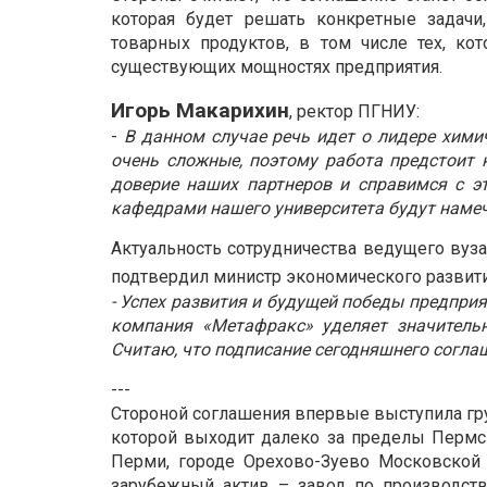
которая будет решать конкретные задачи,
товарных продуктов, в том числе тех, к
существующих мощностях предприятия.
Игорь Макарихин
, ректор ПГНИУ:
-
В данном случае речь идет о лидере химич
очень сложные, поэтому работа предстоит 
доверие наших партнеров и справимся с э
кафедрами нашего университета будут наме
Актуальность сотрудничества ведущего вуз
подтвердил министр экономического развит
- Успех развития и будущей победы предприя
компания «Метафракс» уделяет значительн
Считаю, что подписание сегодняшнего согла
---
Стороной соглашения впервые выступила гру
которой выходит далеко за пределы Пермск
Перми, городе Орехово-Зуево Московской 
зарубежный актив – завод по производств