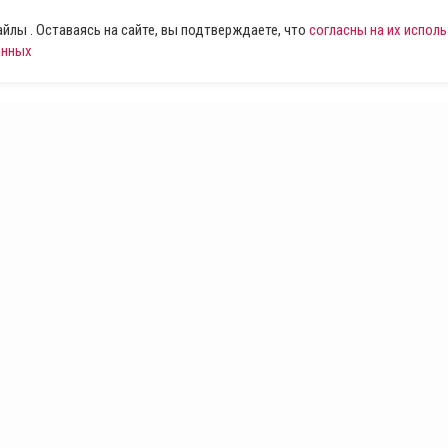
лы . Оставаясь на сайте, вы подтверждаете, что
согласны на их испол
анных