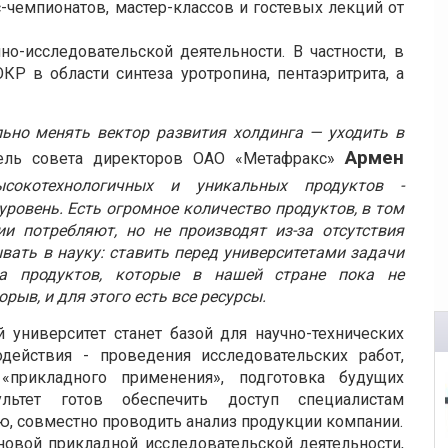
с-чемпионатов, мастер-классов и гостевых лекций от
о-исследовательской деятельности. В частности, в
 в области синтеза уротропина, пентаэритрита, а
ьно менять вектор развития холдинга — уходить в
Армен
тель совета директоров ОАО «Метафракс»
ысокотехнологичных и уникальных продуктов -
ровень. Есть огромное количество продуктов, в том
и потребляют, но не производят из-за отсутствия
ывать в науку: ставить перед университетами задачи
ва продуктов, которые в нашей стране пока не
рыв, и для этого есть все ресурсы.
университет станет базой для научно-технических
действия - проведения исследовательских работ,
«прикладного применения», подготовка будущих
ультет готов обеспечить доступ специалистам
, совместно проводить анализ продукции компании.
новой прикладной исследовательской деятельности,