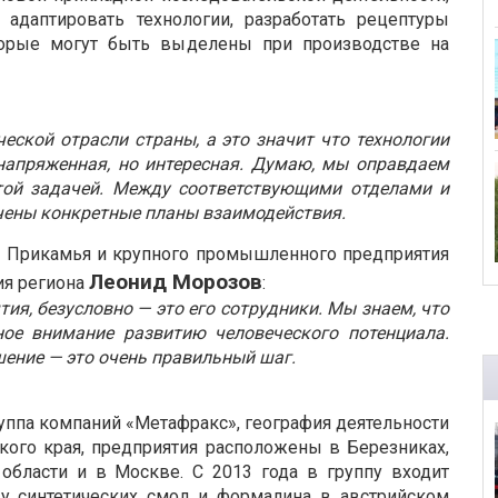
 адаптировать технологии, разработать рецептуры
оторые могут быть выделены при производстве на
еской отрасли страны, а это значит что технологии
напряженная, но интересная. Думаю, мы оправдаем
той задачей. Между соответствующими отделами и
чены конкретные планы взаимодействия.
а Прикамья и крупного промышленного предприятия
Леонид Морозов
ия региона
:
тия, безусловно — это его сотрудники. Мы знаем, что
ое внимание развитию человеческого потенциала.
шение — это очень правильный шаг.
ппа компаний «Метафракс», география деятельности
ого края, предприятия расположены в Березниках,
области и в Москве. С 2013 года в группу входит
у синтетических смол и формалина в австрийском