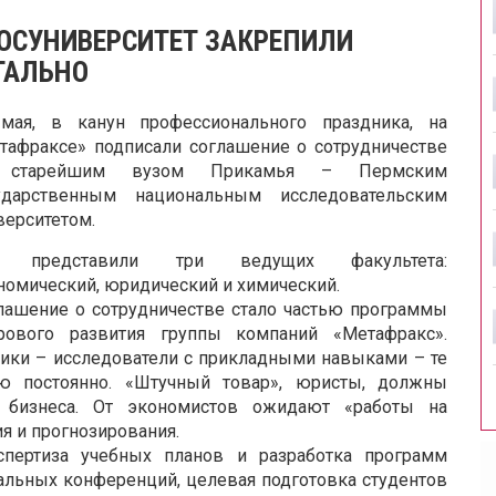
ГОСУНИВЕРСИТЕТ ЗАКРЕПИЛИ
ТАЛЬНО
мая, в канун профессионального праздника, на
тафраксе» подписали соглашение о сотрудничестве
 старейшим вузом Прикамья – Пермским
ударственным национальным исследовательским
верситетом.
з представили три ведущих факультета:
номический, юридический и химический.
лашение о сотрудничестве стало частью программы
рового развития группы компаний «Метафракс».
ики – исследователи с прикладными навыками – те
ю постоянно. «Штучный товар», юристы, должны
 бизнеса. От экономистов ожидают «работы на
я и прогнозирования.
спертиза учебных планов и разработка программ
альных конференций, целевая подготовка студентов