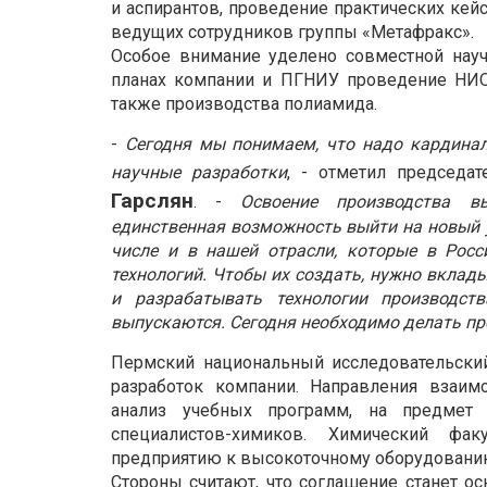
и аспирантов, проведение практических кей
ведущих сотрудников группы «Метафракс».
Особое внимание уделено совместной научн
планах компании и ПГНИУ проведение НИОКР
также производства полиамида.
-
Сегодня мы понимаем, что надо кардинал
научные разработки
, - отметил председа
Гарслян
. -
Освоение производства в
единственная возможность выйти на новый у
числе и в нашей отрасли, которые в Росси
технологий. Чтобы их создать, нужно вклад
и разрабатывать технологии производст
выпускаются. Сегодня необходимо делать про
Пермский национальный исследовательский 
разработок компании. Направления взаимо
анализ учебных программ, на предмет 
специалистов-химиков. Химический фак
предприятию к высокоточному оборудованию
Стороны считают, что соглашение станет ос