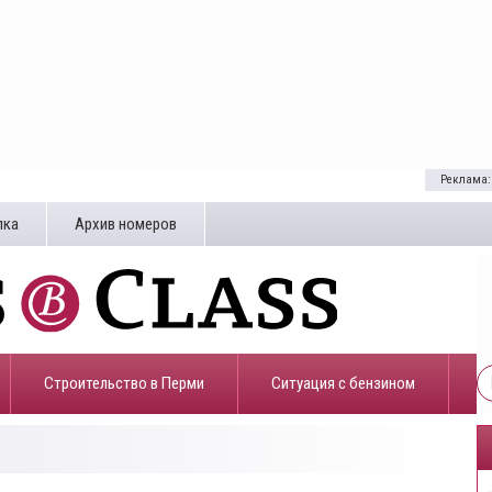
Реклама:
лка
Архив номеров
Строительство в Перми
​Ситуация с бензином