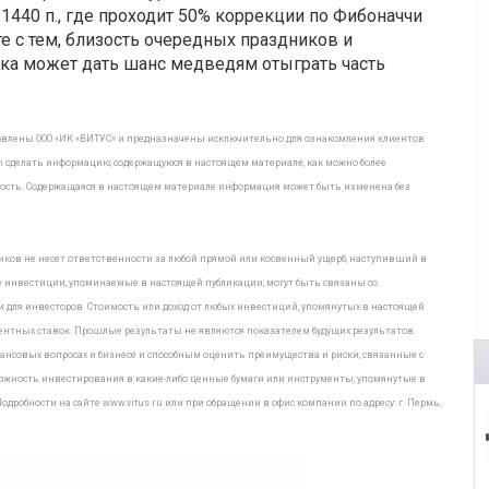
1440 п., где проходит 50% коррекции по Фибоначчи
те с тем, близость очередных праздников и
ка может дать шанс медведям отыграть часть
овлены ООО «ИК «ВИТУС» и предназначены исключительно для ознакомления клиентов
ы сделать информацию, содержащуюся в настоящем материале, как можно более
очность. Содержащаяся в настоящем материале информация может быть изменена без
дников не несет ответственности за любой прямой или косвенный ущерб, наступивший в
 инвестиции, упоминаемые в настоящей публикации, могут быть связаны со
ля инвесторов. Стоимость или доход от любых инвестиций, упомянутых в настоящей
нтных ставок. Прошлые результаты не являются показателем будущих результатов.
совых вопросах и бизнесе и способным оценить преимущества и риски, связанные с
ожность инвестирования в какие-либо ценные бумаги или инструменты, упомянутые в
дробности на сайте www.vitus.ru или при обращении в офис компании по адресу: г. Пермь,