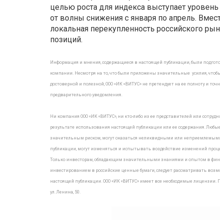
целью роста для индекса выступает уровень 
от волны снижения с января по апрель. Вмес
локальная перекупленность российского рын
позиций.
Информация и мнения, содержащиеся в настоящей публикации, были подгот
компании. Несмотря на то, что были приложены значительные усилия, чтоб
достоверной и полезной, ООО «ИК «ВИТУС» не претендует на ее полноту и т
предварительного уведомления.
Ни компания ООО «ИК «ВИТУС», ни кто-либо из ее представителей или сотру
результате использования настоящей публикации или ее содержания. Любые
значительным риском, могут оказаться неликвидными или неприемлемыми д
публикации, могут изменяться и испытывать воздействие изменений проце
Только инвесторам, обладающим значительными знаниями и опытом в финан
инвестированием в российские ценные бумаги, следует рассматривать возм
настоящей публикации. ООО «ИК «ВИТУС» имеет все необходимые лицензии. По
ул. Ленина, 50.