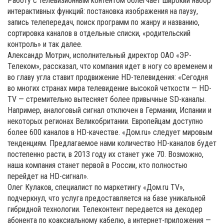
Работу с телевизионным контентом облегчает широкий набор
интерактивных функций: постановка изображения на паузу,
запись телепередач, поиск программ по жанру и названию,
сортировка каналов в отдельные списки, «родительский
контроль» и так далее.
Александр Мотрич, исполнительный директор ОАО «ЭР-
Телеком», рассказал, что компания идет в ногу со временем и
во главу угла ставит продвижение HD-телевидения: «Сегодня
во многих странах мира телевидение высокой четкости — HD-
TV — стремительно вытесняет более привычные SD-каналы.
Например, аналоговый сигнал отключен в Германии, Испании и
некоторых регионах Великобритании. Европейцам доступно
более 600 каналов в HD-качестве. «Дом.ru» следует мировым
тенденциям. Предлагаемое нами количество HD-каналов будет
постепенно расти, в 2013 году их станет уже 70. Возможно,
наша компания станет первой в России, кто полностью
перейдет на HD-сигнал».
Олег Кулаков, специалист по маркетингу «Дом.ru TV»,
подчеркнул, что услуга предоставляется на базе уникальной
гибридной технологии. Телеконтент передается на декодер
абонента по коаксиальному кабелю, а интернет-приложения —