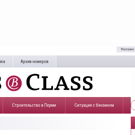
Реклама:
лка
Архив номеров
Строительство в Перми
​Ситуация с бензином