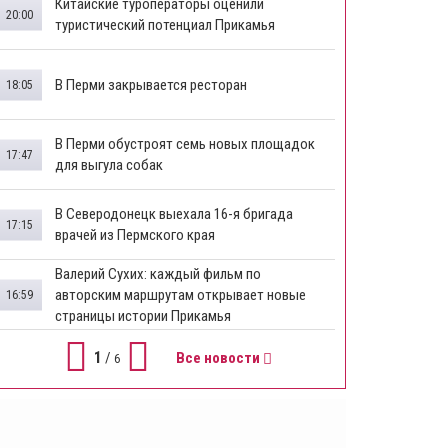
Китайские туроператоры оценили
20:00
туристический потенциал Прикамья
В Перми закрывается ресторан
18:05
​В Перми обустроят семь новых площадок
17:47
для выгула собак
В Северодонецк выехала 16-я бригада
17:15
врачей из Пермского края
​Валерий Сухих: каждый фильм по
авторским маршрутам открывает новые
16:59
страницы истории Прикамья
1
/
Все новости
6