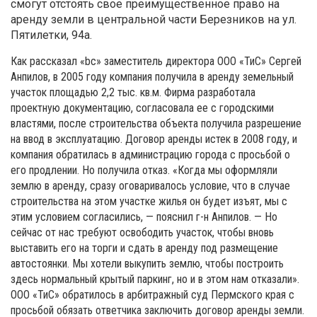
смогут отстоять свое преимущественное право на
аренду земли в центральной части Березников на ул.
Пятилетки, 94а.
Как рассказал «bc» заместитель директора ООО «ТиС» Сергей
Анпилов, в 2005 году компания получила в аренду земельный
участок площадью 2,2 тыс. кв.м. Фирма разработала
проектную документацию, согласовала ее с городскими
властями, после строительства объекта получила разрешение
на ввод в эксплуатацию. Договор аренды истек в 2008 году, и
компания обратилась в администрацию города с просьбой о
его продлении. Но получила отказ. «Когда мы оформляли
землю в аренду, сразу оговаривалось условие, что в случае
строительства на этом участке жилья он будет изъят, мы с
этим условием согласились, — пояснил г-н Анпилов. — Но
сейчас от нас требуют освободить участок, чтобы вновь
выставить его на торги и сдать в аренду под размещение
автостоянки. Мы хотели выкупить землю, чтобы построить
здесь нормальный крытый паркинг, но и в этом нам отказали».
ООО «ТиС» обратилось в арбитражный суд Пермского края с
просьбой обязать ответчика заключить договор аренды земли.