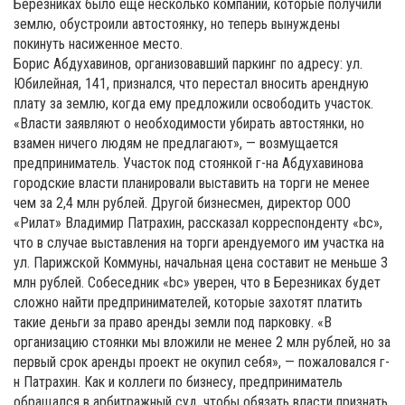
Березниках было еще несколько компаний, которые получили
землю, обустроили автостоянку, но теперь вынуждены
покинуть насиженное место.
Борис Абдухавинов, организовавший паркинг по адресу: ул.
Юбилейная, 141, признался, что перестал вносить арендную
плату за землю, когда ему предложили освободить участок.
«Власти заявляют о необходимости убирать автостянки, но
взамен ничего людям не предлагают», — возмущается
предприниматель. Участок под стоянкой г-на Абдухавинова
городские власти планировали выставить на торги не менее
чем за 2,4 млн рублей. Другой бизнесмен, директор ООО
«Рилат» Владимир Патрахин, рассказал корреспонденту «bc»,
что в случае выставления на торги арендуемого им участка на
ул. Парижской Коммуны, начальная цена составит не меньше 3
млн рублей. Собеседник «bc» уверен, что в Березниках будет
сложно найти предпринимателей, которые захотят платить
такие деньги за право аренды земли под парковку. «В
организацию стоянки мы вложили не менее 2 млн рублей, но за
первый срок аренды проект не окупил себя», — пожаловался г-
н Патрахин. Как и коллеги по бизнесу, предприниматель
обращался в арбитражный суд, чтобы обязать власти признать