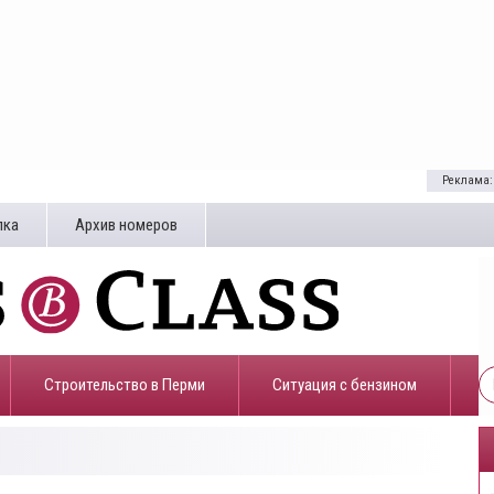
Реклама:
лка
Архив номеров
Строительство в Перми
​Ситуация с бензином