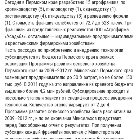
Сегодня в Пермском крае разработано 15 агрофраншиз: по
кролиководству (5), пчеловодству (1), овцеводству (1),
растениеводству (4), птицеводству (3) и разведению форели
(1). Стоимость франшиз колеблется от 72,7 до 523 тысяч. Три
франшизы из представленных реализуются ООО «Агрофирма
«Усадьба», остальные — индивидуальными предпринимателями
и крестьянскими фермерскими хозяйствами.
Часть расходов по приобретению и внедрению технологии
субсидируется из бюджета Пермского края в рамках
реализации Программы развития сельского хозяйства
Пермского края на 2009–2012 гг. Минсельхоз Пермского края
возмещает предпринимателю до 50 % затрат, но не более 150
тыс. руб. В 2011 году на это направление из краевого бюджета
выделено более 4,2 млн рублей. Субсидирование проходит в
несколько этапов и зависит от специфики процесса внедрения
технологии. Количество этапов варьирует от 2 до 4.
Программа развития сельского хозяйства была рассчитана на
2009–2012 гг., и по ее окончании Минсельхоз представит
перед Заксобранием отчет о результатах. При получении
субсидии каждый франчайзи заключал с Министерством
сельского хозяйства соглашение, в котором был прописан