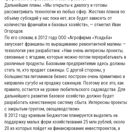
Дальнейшие планы. «Мы открыты к диалогу и готовы
рассматривать технологии из любых сфер. Жестких планов по
объему субсидий у нас пока нет, все будет зависеть от
количества франчайзи и базовых хозяйств», — отметил Иван
Огородов.
По его словам, в 2012 году ООО «Агрофирма «Усадьба»
запускает франшизы по выращиванию ремонтантной малины —
технология уже разработана: «Нам очень интересны проекты,
связанные с ягодами, которые можно потом перерабатывать в
различные продукты. Базовыми предприятиями здесь должны
стать те, кто продает саженцы. С другой стороны, у
большинства питомников бизнес построен очень примитивно и
направлен сугубо на продажу саженцев. Поэтому все это, как
правило, остается на уровне любительского садоводства. Для
дальнейшего развития базовое хозяйство должно будет
разработать качественную систему сбыта. Интересны проекты
с закрытым грунтом, овощеводством».
В 2012 году краевым бюджетом планируется выделить на
поддержку малых форм хозяйствования 25 млн рублей, около
20 из которых пойдет на финансирование инвестпроектов, а