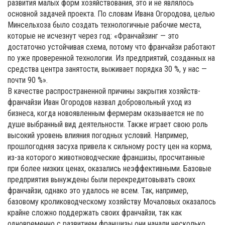
развития малых форм хозяйствования, это и не являлось
основной задачей проекта. По словам Ивана Огородова, целью
Минсельхоза было создать технологичные рабочие места,
которые не исчезнут через год: «Франчайзинг — это
достаточно устойчивая схема, потому что франчайзи работают
по уже проверенной технологии. Из предприятий, созданных на
средства центра занятости, выживает порядка 30 %, у нас —
почти 90 %».
В качестве распространенной причины закрытия хозяйств-
франчайзи Иван Огородов назвал добровольный уход из
бизнеса, когда новоявленным фермерам оказывается не по
душе выбранный вид деятельности. Также играет свою роль
высокий уровень влияния погодных условий. Например,
прошлогодняя засуха привела к сильному росту цен на корма,
из-за которого животноводческие франшизы, просчитанные
при более низких ценах, оказались неэффективными. Базовые
предприятия вынуждены были перекредитовывать своих
франчайзи, однако это удалось не всем. Так, например,
базовому кролиководческому хозяйству Мочаловых оказалось
крайне сложно поддержать своих франчайзи, так как
одновременно с развитием франшизы они начали несколько