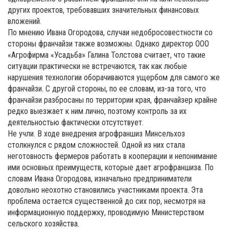
других проектов, требовавших значительных финансовых
вложений.
По мнению Ивана Огородова, случаи недобросовестности со
стороны франчайзи также возможны. Однако директор ООО
«Агрофирма «Усадьба» Галина Толстова считает, что такие
ситуации практически не встречаются, так как любые
нарушения технологии оборачиваются ущербом для самого же
франчайзи. С другой стороны, по ее словам, из-за того, что
франчайзи разбросаны по территории края, франчайзер крайне
редко выезжает к ним лично, поэтому контроль за их
деятельностью фактически отсутствует.
Не учли. В ходе внедрения агрофраншиз Минсельхоз
столкнулся с рядом сложностей. Одной из них стала
неготовность фермеров работать в кооперации и непонимание
ими основных преимуществ, которые дает агрофраншиза. По
словам Ивана Огородова, изначально предприниматели
довольно неохотно становились участниками проекта. Эта
проблема остается существенной до сих пор, несмотря на
информационную поддержку, проводимую Министерством
сельского хозяйства.