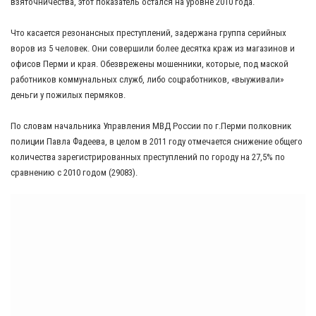
взяточничества, этот показатель остался на уровне 2010 года.
Что касается резонансных преступлений, задержана группа серийных
воров из 5 человек. Они совершили более десятка краж из магазинов и
офисов Перми и края. Обезврежены мошенники, которые, под маской
работников коммунальных служб, либо соцработников, «выуживали»
деньги у пожилых пермяков.
По словам начальника Управления МВД России по г.Перми полковник
полиции Павла Фадеева, в целом в 2011 году отмечается снижение общего
количества зарегистрированных преступлений по городу на 27,5% по
сравнению с 2010 годом (29083).