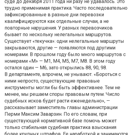
суде до декабря 2011 года ни разу не удавалось. Это
трудно применимая практика. Часто последовательно
зафиксированные в разные дни перевозки
квалифицируются как отдельные случаи, а не
повторные нарушения. У разных перевозчиков
бывает по нескольку нелегальных маршрутов.
Существует «текучка»: одни нелегальные маршруты
закрываются, другие — появляются под другими
номерами. В прошлом году было много маршрутов с
номерами «М» — М1, М4, М5, М7, М8. В этом году
остался один — М6, зато открылись 88, 90, 98.
В департаменте, впрочем, не унывают. «Бороться с
ними непросто, существующие правовые
инструменты могли бы быть эффективнее. Тем не
менее, мы решаем споры правовым путем. Число
судебных исков будет расти еженедельно», —
рассказывает заместитель главы администрации
Перми Максим Заварзин. По его словам, при
существующей нормативной базе помочь может
только стабильная судебная практика взыскания
более крупных штрафов. Ее наработкой и занимаются