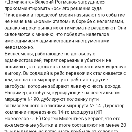
«Доминанта» Валерий Ротманов затруднился
прокомментировать «bc» это решение суда.
Чиновники в городской мэрии называют это событие
не иначе как «новым этапом» в борьбе с нелегалами,
однако игроки рынка их оптимизма не разделяют. Они
склоняются к мнению, что победить нелегалов
имеющимися у администрации инструментами
невозможно.
Бизнесмены, работающие по договору с
администрацией, терпят серьезные убытки и не
понимают, кто должен компенсировать им упущенную
выгоду. Выходящий в рейс перевозчик сталкивается с
тем, что на его маршруте уже работают другие
автобусы, которые забирают львиную часть дохода.
Например, автобусы, курсирующие на нелегальном
маршруте № 90, дублируют половину пути
согласованного с властями маршрута № 14. Директор
компании-перевозчика 14-го маршрута (ИП
Новоселов О. В.) Сергей Милентьев уверяет, что его
ежемесячные убытки в итоге составляют не менее 20
%, и выпадающая пятая часть прибыли от ходового