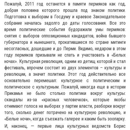
Пожалуй, 2011 год останется в памяти пермяков как год,
добрая половина которого прошла под знаком политики.
Подготовка к выборам в Госдуму и краевое Законодательное
собрание началась задолго до даты голосования. Все это
время политические события будоражили умы пермяков:
снятия с выборов оппозиционных кандидатов, война бывшего
губернатора и нынешнего, прокатившиеся по стране митинги
несогласных, дошедшие и до Перми. Видимо, недаром в этом
году пермяков призывали не спать и участвовать в «Белых
ночах». Культурная революция, одним из детищ которой и стал
фестиваль, впрочем состоит из двух элементов – культуры и
революции, а значит политики. Этот год действительно все
основательно перемешал: культурное с политическим и
политическое с культурным. Пожалуй, никогда еще в истории
Прикамья не было столько политики вокруг культуры:
скандалы из-за «красных человечков», которые якобы
отнимают голоса на выборах у партии власти, разборки вокруг
того, сколько денег потрачено на культурную революцию, и
«Белые ночи», когда съезжать галерее и каким быть зоопарку.
—
И, наконец,
первые лица культурных ведомств Борис