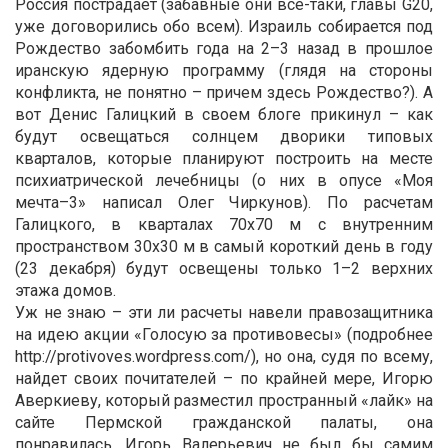
Россия пострадает (забавные они все-таки, главы G20,
уже договорились обо всем). Израиль собирается под
Рождество забомбить года на 2–3 назад в прошлое
иранскую ядерную программу (глядя на стороны
конфликта, не понятно – причем здесь Рождество?). А
вот Денис Галицкий в своем блоге прикинул – как
будут освещаться солнцем дворики типовых
кварталов, которые планируют построить на месте
психиатрической лечебницы (о них в опусе «Моя
мечта–3» написал Олег Чиркунов). По расчетам
Галицкого, в кварталах 70х70 м с внутренним
пространством 30х30 м в самый короткий день в году
(23 декабря) будут освещены только 1–2 верхних
этажа домов.
Уж не знаю – эти ли расчеты навели правозащитника
на идею акции «Голосую за противовесы» (подробнее
http://protivoves.wordpress.com/), но она, судя по всему,
найдет своих почитателей – по крайней мере, Игорю
Аверкиеву, который разместил пространный «лайк» на
сайте Пермской гражданской палаты, она
понравилась. Игорь Валерьевич не был бы самим