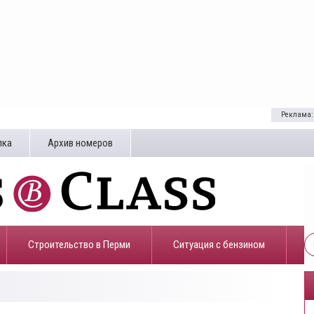
Реклама:
лка
Архив номеров
Строительство в Перми
​Ситуация с бензином