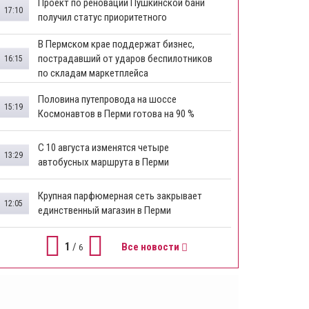
​Проект по реновации Пушкинской бани
17:10
получил статус приоритетного
​В Пермском крае поддержат бизнес,
пострадавший от ударов беспилотников
16:15
по складам маркетплейса
​Половина путепровода на шоссе
15:19
Космонавтов в Перми готова на 90 %
​С 10 августа изменятся четыре
13:29
автобусных маршрута в Перми
​Крупная парфюмерная сеть закрывает
12:05
единственный магазин в Перми
1
/
Все новости
6