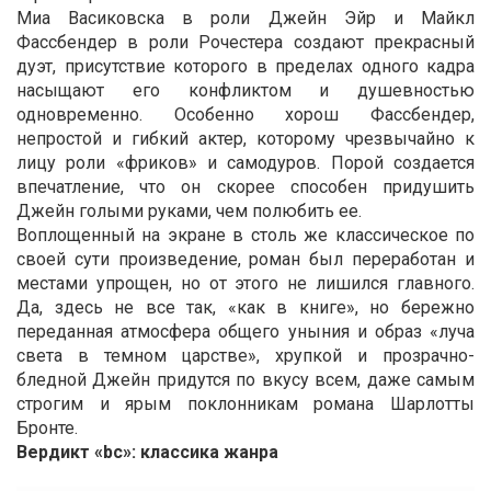
Миа Васиковска в роли Джейн Эйр и Майкл
Фассбендер в роли Рочестера создают прекрасный
дуэт, присутствие которого в пределах одного кадра
насыщают его конфликтом и душевностью
одновременно. Особенно хорош Фассбендер,
непростой и гибкий актер, которому чрезвычайно к
лицу роли «фриков» и самодуров. Порой создается
впечатление, что он скорее способен придушить
Джейн голыми руками, чем полюбить ее.
Воплощенный на экране в столь же классическое по
своей сути произведение, роман был переработан и
местами упрощен, но от этого не лишился главного.
Да, здесь не все так, «как в книге», но бережно
переданная атмосфера общего уныния и образ «луча
света в темном царстве», хрупкой и прозрачно-
бледной Джейн придутся по вкусу всем, даже самым
строгим и ярым поклонникам романа Шарлотты
Бронте.
Вердикт «bc»: классика жанра