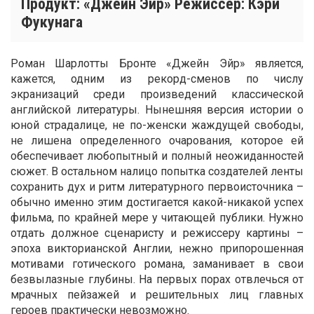
Продукт: «Джейн Эйр» Режиссер: Кэри
Фукунага
Роман Шарлотты Бронте «Джейн Эйр» является,
кажется, одним из рекорд-сменов по числу
экранизаций среди произведений классической
английской литературы. Нынешняя версия истории о
юной страдалице, не по-женски жаждущей свободы,
не лишена определенного очарования, которое ей
обеспечивает любопытный и полный неожиданностей
сюжет. В остальном налицо попытка создателей ленты
сохранить дух и ритм литературного первоисточника –
обычно именно этим достигается какой-никакой успех
фильма, по крайней мере у читающей публики. Нужно
отдать должное сценаристу и режиссеру картины –
эпоха викторианской Англии, нежно припорошенная
мотивами готического романа, заманивает в свои
безвылазные глубины. На первых порах отвлечься от
мрачных пейзажей и решительных лиц главных
героев практически невозможно.