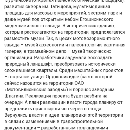
Мурчинсона (открытая палеонтологическая площадка),
развитие сквера им. Татищева, мультимедийная
площадь для массовых мероприятий, экстрим-парк и
даже музей под открытым небом Егошихинского
медеплавильного завода. В исторических зданиях,
которые располагаются на территории, предполагается
разместить музеи. Так, в цехах мотовозоремонтного
завода – музей археологии и палеонтологии, картинная
галерея, в трамвайном депо – музей творческих
организаций. Разработчики задумали воссоздать
природный ландшафт, преобразовать исторически
сложившиеся кварталы. Среди масштабных проектов
– открытие улицы Орджоникидзе (часть которой
сейчас находится на территории ОАО
«Мотовилихинские заводы») и перенос завода им.
Шпагина. Реализация проекта будет разбита на
очереди. А план реализации власти города планируют
представить ориентировочно через полгода.
Вернулись власти к идее планировки этой территории
в связи с изменениями в градостроительной
документации – разработанным голландскими