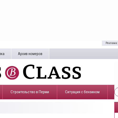
Реклама:
лка
Архив номеров
Строительство в Перми
​Ситуация с бензином