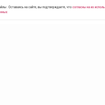
лы . Оставаясь на сайте, вы подтверждаете, что
согласны на их испол
анных