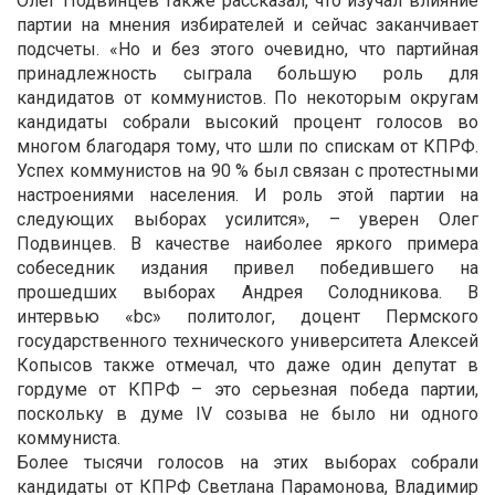
Олег Подвинцев также рассказал, что изучал влияние
партии на мнения избирателей и сейчас заканчивает
подсчеты. «Но и без этого очевидно, что партийная
принадлежность сыграла большую роль для
кандидатов от коммунистов. По некоторым округам
кандидаты собрали высокий процент голосов во
многом благодаря тому, что шли по спискам от КПРФ.
Успех коммунистов на 90 % был связан с протестными
настроениями населения. И роль этой партии на
следующих выборах усилится», – уверен Олег
Подвинцев. В качестве наиболее яркого примера
собеседник издания привел победившего на
прошедших выборах Андрея Солодникова. В
интервью «bc» политолог, доцент Пермского
государственного технического университета Алексей
Копысов также отмечал, что даже один депутат в
гордуме от КПРФ – это серьезная победа партии,
поскольку в думе IV созыва не было ни одного
коммуниста.
Более тысячи голосов на этих выборах собрали
кандидаты от КПРФ Светлана Парамонова, Владимир