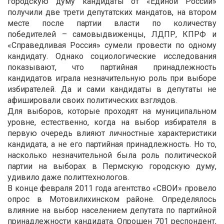
городскую думу кандидаты от «Единой России»
получили две трети депутатских мандатов, на втором
месте после партии власти по количеству
победителей – самовыдвиженцы, ЛДПР, КПРФ и
«Справедливая Россия» сумели провести по одному
кандидату. Однако социологические исследования
показывают, что партийная принадлежность
кандидатов играла незначительную роль при выборе
избирателей. Да и сами кандидаты в депутаты не
афишировали своих политических взглядов.
Для выборов, которые проходят на муниципальном
уровне, естественно, когда на выбор избирателя в
первую очередь влияют личностные характеристики
кандидата, а не его партийная принадлежность. Но то,
насколько незначительной была роль политической
партии на выборах в Пермскую городскую думу,
удивило даже политтехнологов.
В конце февраля 2011 года агентство «СВОИ» провело
опрос в Мотовилихинском районе. Определялось
влияние на выбор населением депутата по партийной
принадлежности кандидата. Опрошен 701 респондент,