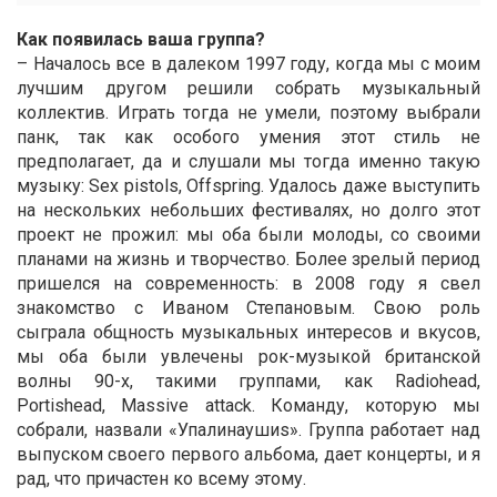
Как появилась ваша группа?
– Началось все в далеком 1997 году, когда мы с моим
лучшим другом решили собрать музыкальный
коллектив. Играть тогда не умели, поэтому выбрали
панк, так как особого умения этот стиль не
предполагает, да и слушали мы тогда именно такую
музыку: Sex pistols, Offspring. Удалось даже выступить
на нескольких небольших фестивалях, но долго этот
проект не прожил: мы оба были молоды, со своими
планами на жизнь и творчество. Более зрелый период
пришелся на современность: в 2008 году я свел
знакомство с Иваном Степановым. Свою роль
сыграла общность музыкальных интересов и вкусов,
мы оба были увлечены рок-музыкой британской
волны 90-х, такими группами, как Radiohead,
Portishead, Massive attack. Команду, которую мы
собрали, назвали «Упалинаушиs». Группа работает над
выпуском своего первого альбома, дает концерты, и я
рад, что причастен ко всему этому.