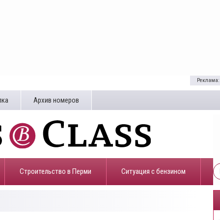
Реклама:
лка
Архив номеров
Строительство в Перми
​Ситуация с бензином