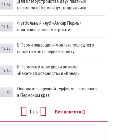
Для благоустройства двух платных
13:45
парковок в Перми ищут подрядчика
Футбольный клуб «Амкар Пермь»
13:10
пополнился новым игроком
В Перми завершили монтаж последнего
12:30
пролета моста через Егошиху
В Пермском крае ввели режимы
12:16
«Ракетная опасность» и «Ковер»
Основатель крупной турфирмы скончался
11:45
в Пермском крае
1
/
Все новости
6