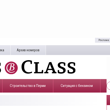
Реклама:
лка
Архив номеров
Строительство в Перми
​Ситуация с бензином