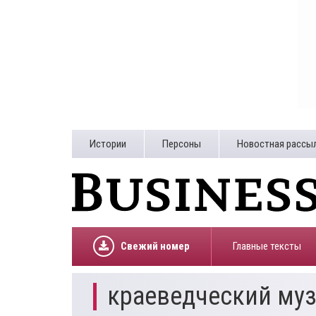
Истории
Персоны
Новостная рассы
Свежий номер
Главные тексты
краеведческий му