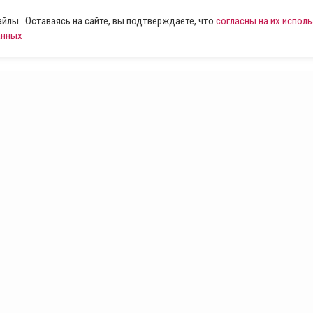
лы . Оставаясь на сайте, вы подтверждаете, что
согласны на их испол
анных