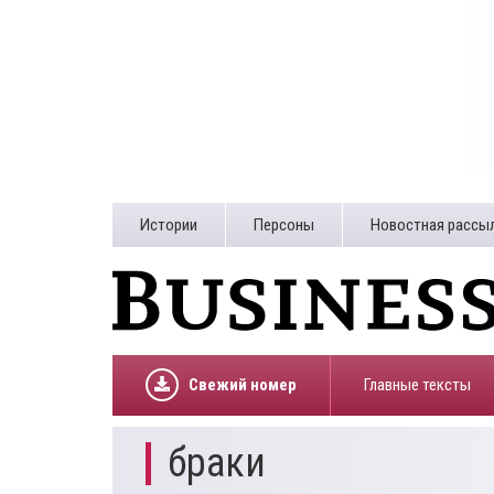
Истории
Персоны
Новостная рассы
Свежий номер
Главные тексты
браки