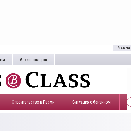
Реклама:
лка
Архив номеров
Строительство в Перми
​Ситуация с бензином