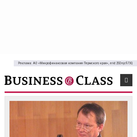
Реклама: АО «Микрофинансовая компания Пермского края», erid:2SDnjcfi73Q