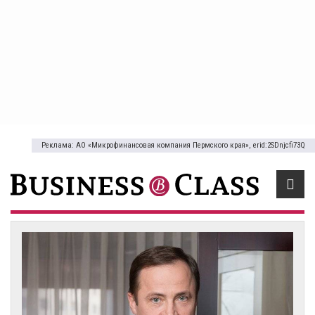
Реклама: АО «Микрофинансовая компания Пермского края», erid:2SDnjcfi73Q