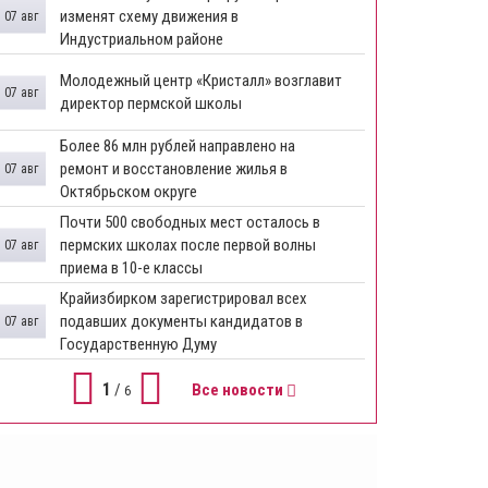
изменят схему движения в
07 авг
Индустриальном районе
Молодежный центр «Кристалл» возглавит
07 авг
директор пермской школы
Более 86 млн рублей направлено на
ремонт и восстановление жилья в
07 авг
Октябрьском округе
Почти 500 свободных мест осталось в
пермских школах после первой волны
07 авг
приема в 10-е классы
Крайизбирком зарегистрировал всех
подавших документы кандидатов в
07 авг
Государственную Думу
1
/
Все новости
6