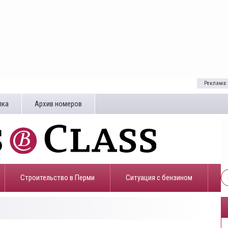
Реклама:
лка
Архив номеров
Строительство в Перми
​Ситуация с бензином