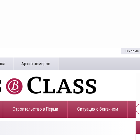
Реклама:
лка
Архив номеров
Строительство в Перми
​Ситуация с бензином