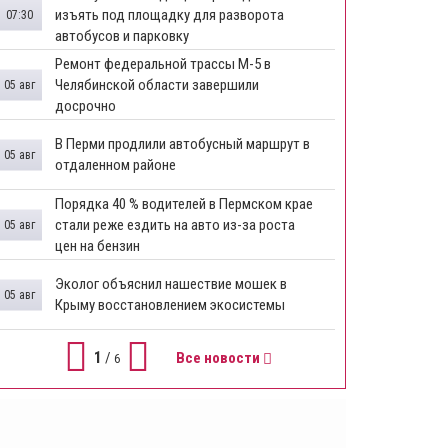
изъять под площадку для разворота
07:30
автобусов и парковку
Ремонт федеральной трассы М-5 в
Челябинской области завершили
05 авг
досрочно
​В Перми продлили автобусный маршрут в
05 авг
отдаленном районе
​Порядка 40 % водителей в Пермском крае
стали реже ездить на авто из-за роста
05 авг
цен на бензин
Эколог объяснил нашествие мошек в
05 авг
Крыму восстановлением экосистемы
1
/
Все новости
6