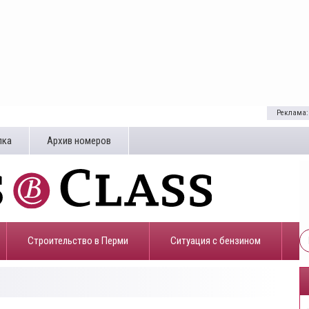
Реклама:
лка
Архив номеров
Строительство в Перми
​Ситуация с бензином