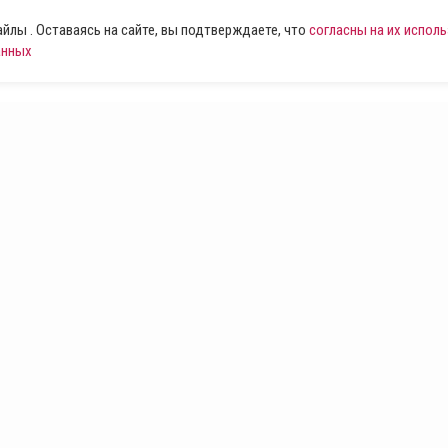
лы . Оставаясь на сайте, вы подтверждаете, что
согласны на их испол
анных