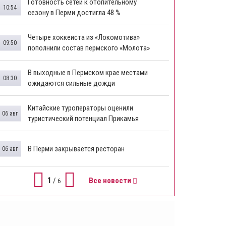
Готовность сетей к отопительному
10:54
сезону в Перми достигла 48 %
Четыре хоккеиста из «Локомотива»
09:50
пополнили состав пермского «Молота»
В выходные в Пермском крае местами
08:30
ожидаются сильные дожди
Китайские туроператоры оценили
06 авг
туристический потенциал Прикамья
В Перми закрывается ресторан
06 авг
1
/
Все новости
6