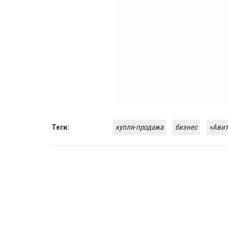
Теги:
купля-продажа
бизнес
«Авит