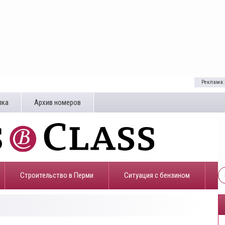
Реклама:
лка
Архив номеров
Строительство в Перми
​Ситуация с бензином