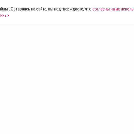
лы . Оставаясь на сайте, вы подтверждаете, что
согласны на их испол
анных