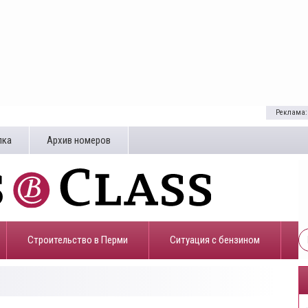
Реклама:
лка
Архив номеров
Строительство в Перми
​Ситуация с бензином