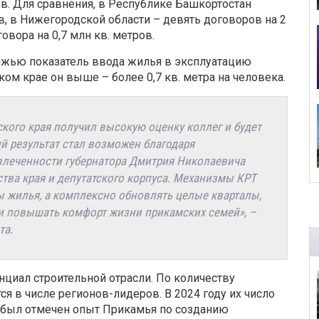
ов. Для сравнения, в Республике Башкортостан
в, в Нижегородской области – девять договоров на 2
овора на 0,7 млн кв. метров.
лжью показатель ввода жилья в эксплуатацию
ком крае он выше – более 0,7 кв. метра на человека.
ского края получил высокую оценку коллег и будет
й результат стал возможен благодаря
влеченности губернатора Дмитрия Николаевича
тва края и депутатского корпуса. Механизмы КРТ
 жилья, а комплексно обновлять целые кварталы,
и повышать комфорт жизни прикамских семей», –
та.
нциал строительной отрасли. По количеству
я в числе регионов-лидеров. В 2024 году их число
и был отмечен опыт Прикамья по созданию