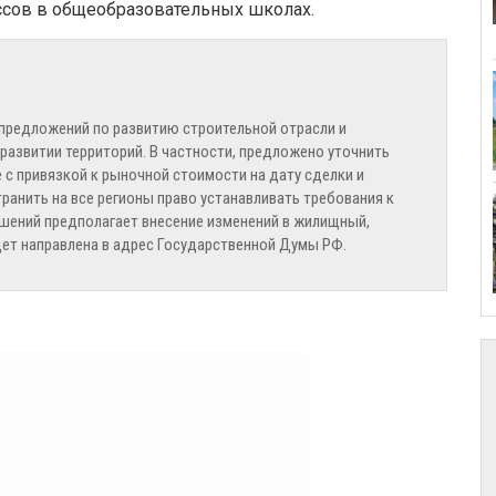
ссов в общеобразовательных школах.
 предложений по развитию строительной отрасли и
развитии территорий. В частности, предложено уточнить
с привязкой к рыночной стоимости на дату сделки и
транить на все регионы право устанавливать требования к
шений предполагает внесение изменений в жилищный,
ет направлена в адрес Государственной Думы РФ.