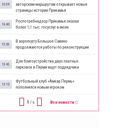
авторским маршрутам открывает новые
16:59
страницы истории Прикамья
Роспотребнадзор Прикамья оказал
16:40
более 1,1 тыс. госуслуг в июле
В аэропорту Большое Савино
15:05
продолжаются работы по реконструкции
Для благоустройства двух платных
13:45
парковок в Перми ищут подрядчика
Футбольный клуб «Амкар Пермь»
13:10
пополнился новым игроком
1
/
Все новости
6